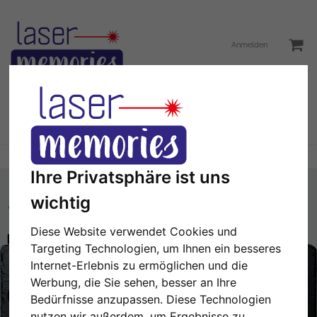
Anmelden
Toggle
Menü
navigation
Sie sind hier:
Türschild
Türschild mit Hund
Ihre Privatsphäre ist uns
wichtig
Diese Website verwendet Cookies und
Hier können Sie einen Text hinzufügen.
Targeting Technologien, um Ihnen ein besseres
Internet-Erlebnis zu ermöglichen und die
NÄCHSTE
1/2
Werbung, die Sie sehen, besser an Ihre
Bedürfnisse anzupassen. Diese Technologien
nutzen wir außerdem, um Ergebnisse zu