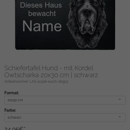
Schiefertafel Hund - mit Kordel
Owtscharka 20x30 cm | schwarz
Artikelnummer: LAS-2030k-wach-dog23
Format:
20x30 cm
Farbe:
schwarz
24,95
€
*