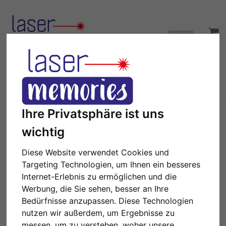
Anmelden
Toggle
Menü
navigation
Ihre Privatsphäre ist uns
Sie sind hier:
Gedenktafel
Katzen
wichtig
Personalisierte Gedenktafel und
Schiefertafel rund um Ihre Katze
Diese Website verwendet Cookies und
Targeting Technologien, um Ihnen ein besseres
Internet-Erlebnis zu ermöglichen und die
Schiefertafeln mit
Werbung, die Sie sehen, besser an Ihre
Bedürfnisse anzupassen. Diese Technologien
personalisierter Gravur: Ein
nutzen wir außerdem, um Ergebnisse zu
einzigartiges Geschenk für
messen, um zu verstehen, woher unsere