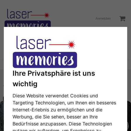
Anmelden
Toggle
Menü
navigation
Sie sind hier:
Türschild
Türschild mit Hund
Ihre Privatsphäre ist uns
wichtig
Diese Website verwendet Cookies und
Hier können Sie einen Text hinzufügen.
Targeting Technologien, um Ihnen ein besseres
Internet-Erlebnis zu ermöglichen und die
NÄCHSTE
1/2
Werbung, die Sie sehen, besser an Ihre
Bedürfnisse anzupassen. Diese Technologien
nutzen wir außerdem, um Ergebnisse zu