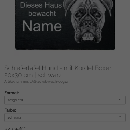
Schiefertafel Hund - mit Kordel Boxer
20x30 cm | schwarz
Artikelnummer: LAS-2030k-wach-dog12
Format:
20x30 cm
Farbe:
schwarz
24,95
€
*