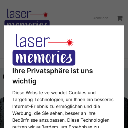
Anmelden
Toggle
Menü
navigation
Sie sind hier:
Türschild
Türschild mit Hund
Ihre Privatsphäre ist uns
wichtig
Diese Website verwendet Cookies und
Targeting Technologien, um Ihnen ein besseres
Internet-Erlebnis zu ermöglichen und die
Werbung, die Sie sehen, besser an Ihre
Bedürfnisse anzupassen. Diese Technologien
nutzen wir außerdem, um Ergebnisse zu