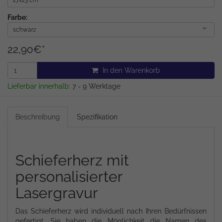
27x23 cm
Farbe:
schwarz
22,90
€
*
In den Warenkorb
Lieferbar innerhalb:
7 - 9 Werktage
Beschreibung
Spezifikation
Schieferherz mit
personalisierter
Lasergravur
Das Schieferherz wird individuell nach Ihren Bedürfnissen
gefertigt. Sie haben die Möglichkeit die Namen des