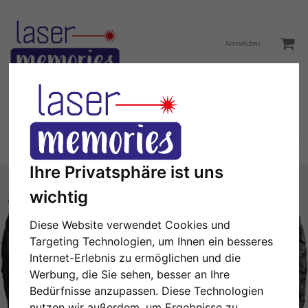
Anmelden
Toggle
Menü
navigation
Sie sind hier:
Geschenke
Mama
Ihre Privatsphäre ist uns
wichtig
Diese Website verwendet Cookies und
Hier können Sie einen Text hinzufügen.
Targeting Technologien, um Ihnen ein besseres
Internet-Erlebnis zu ermöglichen und die
NÄCHSTE
1/2
Werbung, die Sie sehen, besser an Ihre
Bedürfnisse anzupassen. Diese Technologien
nutzen wir außerdem, um Ergebnisse zu