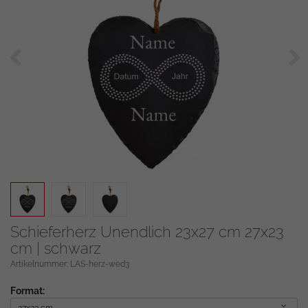
Zurück
We
Schieferherz Unendlich 23x27 cm 27x23
cm | schwarz
Artikelnummer: LAS-herz-wed3
Format: