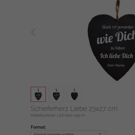
Zurück
Schieferherz Liebe 23x27 cm
Artikelnummer: LAS-herz-val2-H
Format:
Format Variante wählen