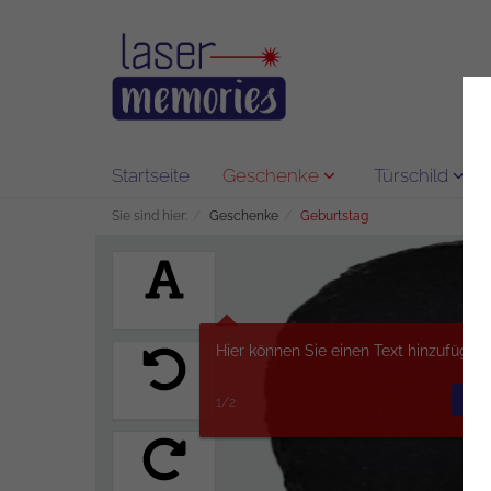
Startseite
Geschenke
Türschild
Sie sind hier:
Geschenke
Geburtstag
Hier können Sie einen Text hinzufügen.
NÄC
1/2