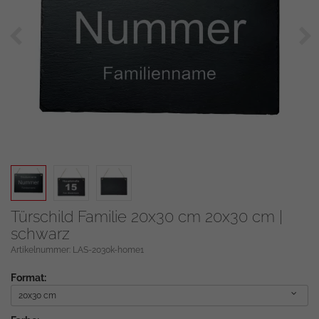
Zurück
We
Türschild Familie 20x30 cm 20x30 cm |
schwarz
Artikelnummer: LAS-2030k-home1
Format:
20x30 cm