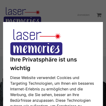
Anmelden
Toggle
Menü
navigation
Sie sind hier:
Türschild
Ihre Privatsphäre ist uns
wichtig
Diese Website verwendet Cookies und
Hier können Sie einen Text hinzufügen.
Targeting Technologien, um Ihnen ein besseres
Internet-Erlebnis zu ermöglichen und die
NÄCHSTE
1/2
Werbung, die Sie sehen, besser an Ihre
Bedürfnisse anzupassen. Diese Technologien