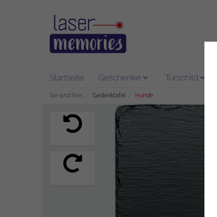
Startseite
Geschenke
Türschild
Sie sind hier:
Gedenktafel
Hunde