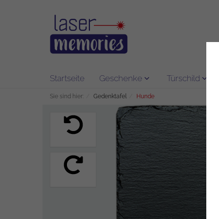
Startseite
Geschenke
Türschild
Sie sind hier:
Gedenktafel
Hunde