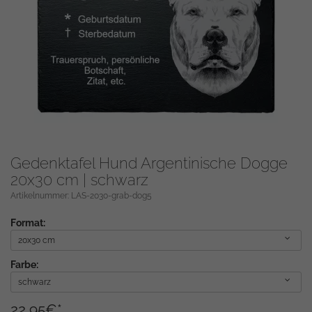
Gedenktafel Hund Argentinische Dogge
20x30 cm | schwarz
Artikelnummer: LAS-2030-grab-dog5
Format:
20x30 cm
Farbe:
schwarz
22,95
€
*