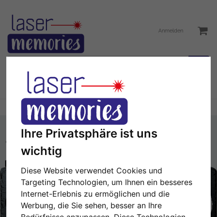
Anmelden
Toggle
Menü
navigation
Sie sind hier:
Gedenktafel
Hunde
Ihre Privatsphäre ist uns
wichtig
Hier können Sie einen Text hinzufügen.
Diese Website verwendet Cookies und
Targeting Technologien, um Ihnen ein besseres
NÄCHSTE
1/2
Internet-Erlebnis zu ermöglichen und die
Werbung, die Sie sehen, besser an Ihre
Bedürfnisse anzupassen. Diese Technologien